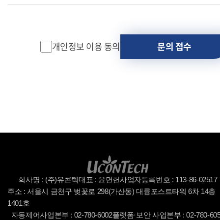
회사는 고객님의 개인정보를 수집하기 전에 개인정보 수
집 및 이용에 대한 동의를 받고 있으며, 고객님이 동의하
지 않을 경우 개인정보를 수집하지 않습니다.
개인정보 이용 동의
문의 접수
2. 수집하는 개인정보 항목
회사는 다음과 같은 개인정보를 수집합니다.
1). 홈페이지를 통한 제품관련 문의 서비스 이용
- 필수 항목: 기업명, 성함, 주요 문의사항
- 선택 항목: 소속/직책, 휴대폰 번호, 이메일
※ 선택 항목은 입력하지 않아도 문의 접수 및 처리가 가
능합니다.
2). 인터넷 서비스 이용과정에서 아래 개인정보 항목이 자
동으로 생성되어 수집될 수 있습니다.
- IP주소, 쿠키, MAC주소, 서비스 이용기록, 방문기록 등
3. 개인정보의 수집 및 이용 목적
회사명 : (주)유콘텍
대표 : 윤면헌
사업자등록번호 : 113-86-02517
회사는 고객님의 개인정보를 다음의 목적을 위해 수집 및
주소 : 서울시 금천구 벚꽃로 298(가산동) 대륭포스트타워 6차 14층
이용합니다.
1401호
1). 문의 처리 및 응대
자동제어사업본부 : 02-780-6002
플랫폼·보안 사업본부 : 02-780-60
- 영업문의 및 기술문의 접수 및 처리