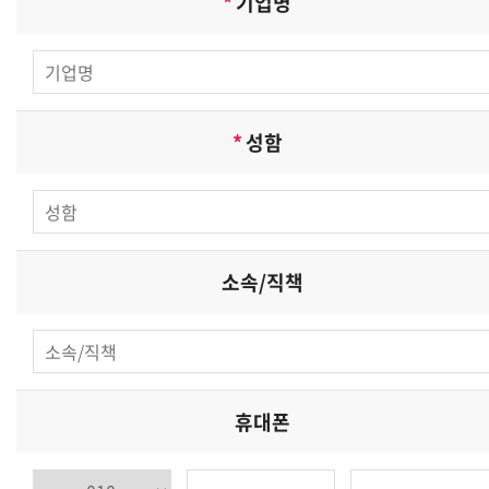
*
기업명
*
성함
소속/직책
휴대폰