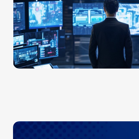
방식
서 기
 대