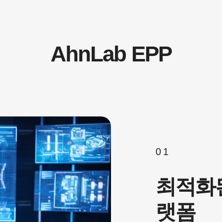
AhnLab EPP
01
최적화된
랫폼